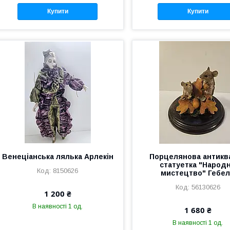
Купити
Купити
Венеціанська лялька Арлекін
Порцелянова антикв
статуетка "Народ
8150626
мистецтво" Гебе
56130626
1 200 ₴
В наявності 1 од.
1 680 ₴
В наявності 1 од.