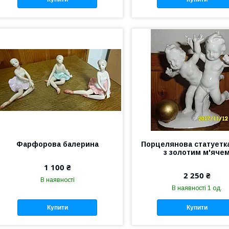
Фарфорова балерина
Порцелянова статуетка
з золотим м'яче
1 100 ₴
2 250 ₴
В наявності
В наявності 1 од.
Купити
Купити