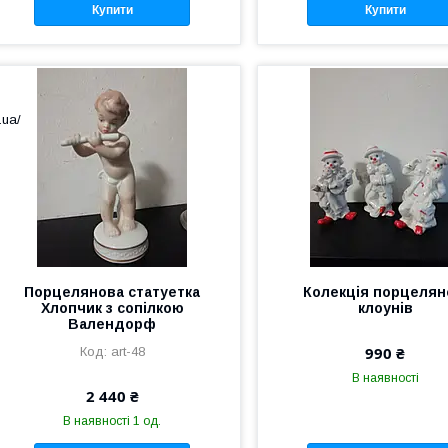
Купити
Купити
.ua/
Порцелянова статуетка
Колекція порцелян
Хлопчик з сопілкою
клоунів
Валендорф
990 ₴
art-48
В наявності
2 440 ₴
В наявності 1 од.