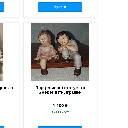
Купити
рлекiн
Порцелянові статуетки
Goebel Діти, Іграшки
1 400 ₴
В наявності