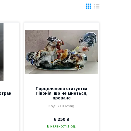
Порцелянова статуетка
ртран
Півонія, що не мнеться,
прованс
710325ng
6 250 ₴
В наявності 1 од.