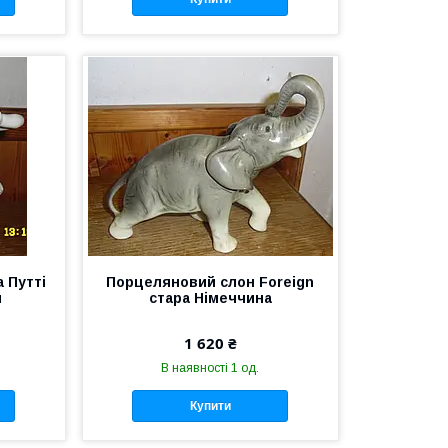
 Путті
Порцеляновий слон Foreign
м
стара Німеччина
1 620 ₴
В наявності 1 од.
Купити