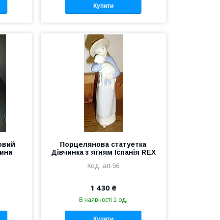
Купити
овий
Порцелянова статуетка
чина
Дівчинка з ягням Іспанія REX
art-56
1 430 ₴
В наявності 1 од.
Купити