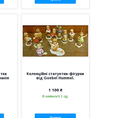
етка
Колекційні статуетки-фігурки
панія
від Goebel Hummel.
1 100 ₴
В наявності 1 од.
Купити