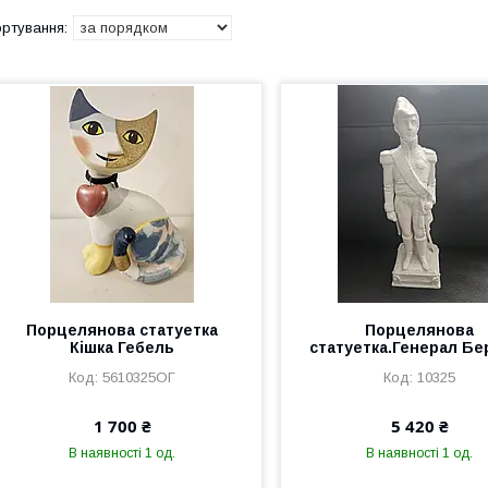
Порцелянова статуетка
Порцелянова
Кішка Гебель
статуетка.Генерал Бе
5610325ОГ
10325
1 700 ₴
5 420 ₴
В наявності 1 од.
В наявності 1 од.