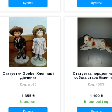
Купити
Купити
Статуетки Goebel Хлопчик і
Статуетка порцелян
дівчинка
собака стара Німеч
art-35
45677
1 355 ₴
1 100 ₴
В наявності
В наявності 1 од.
Купити
Купити