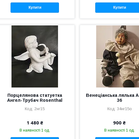
Купити
Купити
Порцелянова статуетка
Венецiанська лялька А
Ангел-Трубач Rosenthal
36
2нг15
34нг15о
1 480 ₴
900 ₴
В наявності 1 од.
В наявності 1 од.