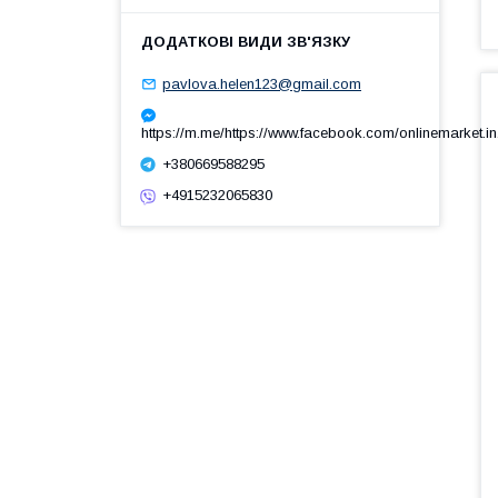
pavlova.helen123@gmail.com
https://m.me/https://www.facebook.com/onlinemarket.in
+380669588295
+4915232065830