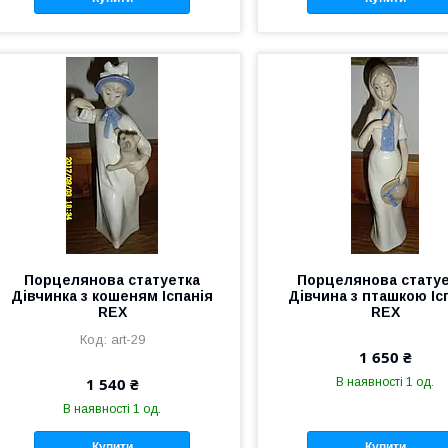
Порцелянова статуетка
Порцелянова стату
Дівчинка з кошеням Іспанія
Дівчина з пташкою Іс
REX
REX
art-29
1 650 ₴
1 540 ₴
В наявності 1 од.
В наявності 1 од.
Купити
Купити