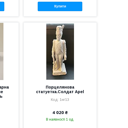
Купити
арна
Порцелянова
не
статуетка.Солдат Apel
ль
1нг13
4 020 ₴
В наявності 1 од.