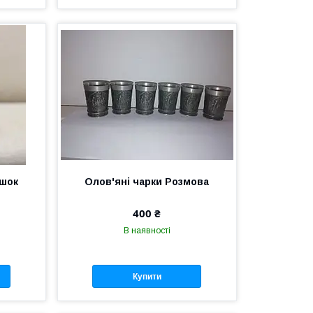
ишок
Олов'яні чарки Розмова
400 ₴
В наявності
Купити