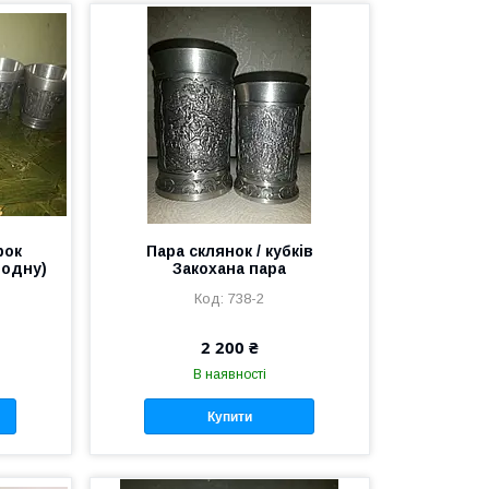
рок
Пара склянок / кубків
 одну)
Закохана пара
738-2
2 200 ₴
В наявності
Купити