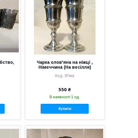
бство,
Чарка олов'яна на ніжці ,
Німеччина (На весілля)
87ма
550 ₴
В наявності 1 од.
Купити