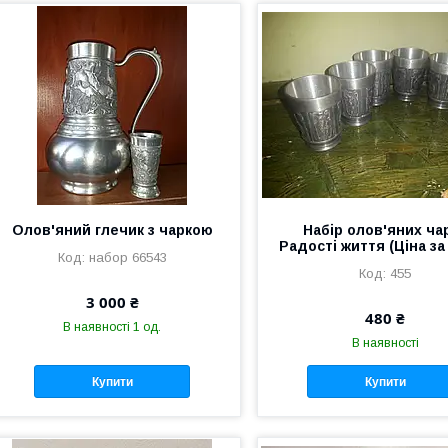
Олов'яний глечик з чаркою
Набір олов'яних ча
Радості життя (Ціна за
набор 66543
455
3 000 ₴
480 ₴
В наявності 1 од.
В наявності
Купити
Купити