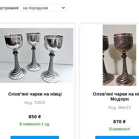
Олов'яні чарки на ніжці
Олов'яні чарки на н
Модерн
70325
86нг13
850 ₴
870 ₴
В наявності 1 од.
В наявності