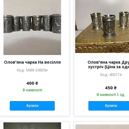
Олов'яна чарка На весілля
Олов'яна чарка Дру
зустріч (Ціна за од
5689-10825я
455774
400 ₴
450 ₴
В наявності
В наявності 1 од.
Купити
Купити