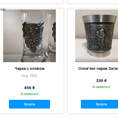
.ua/
Чарка з оловом
Олов'яні чарки Зат
2531
330 ₴
450 ₴
В наявності
В наявності
Купити
Купити