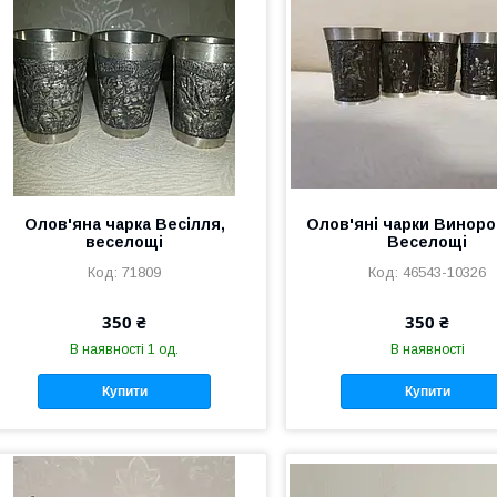
Олов'яна чарка Весілля,
Олов'яні чарки Виноро
веселощі
Веселощі
71809
46543-10326
350 ₴
350 ₴
В наявності 1 од.
В наявності
Купити
Купити