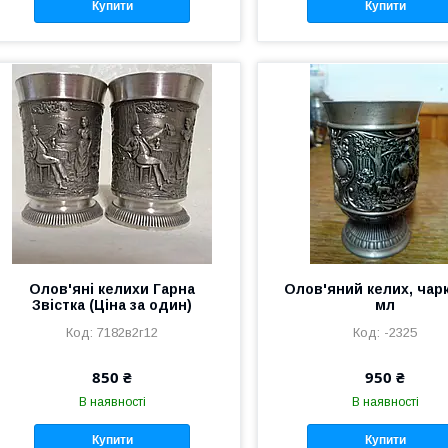
Купити
Купити
Олов'яні келихи Гарна
Олов'яний келих, чарк
Звістка (Ціна за один)
мл
7182в2г12
-2325
850 ₴
950 ₴
В наявності
В наявності
Купити
Купити