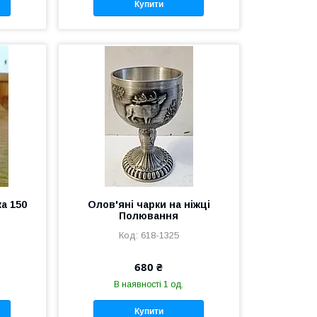
Купити
а 150
Олов'яні чарки на ніжці
Полювання
618-1325
680 ₴
В наявності 1 од.
Купити