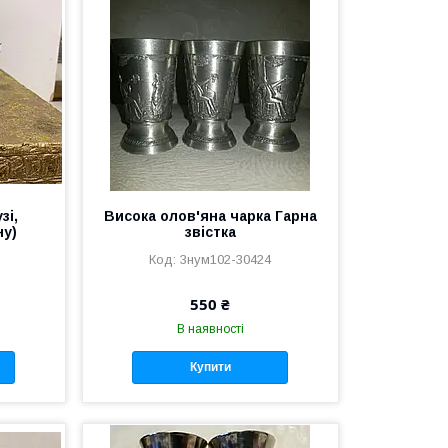
зі,
Висока олов'яна чарка Гарна
ну)
звістка
3нум102-30424
550 ₴
В наявності
Купити