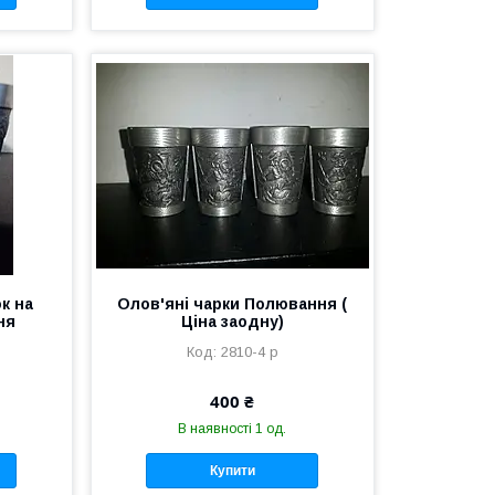
к на
Олов'яні чарки Полювання (
ня
Ціна заодну)
2810-4 р
400 ₴
В наявності 1 од.
Купити