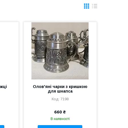
іжці
Олов'яні чарки з кришкою
для шнапса
7198
660 ₴
В наявності