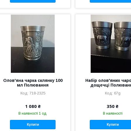
Олов'яна чарка склянку 100
Набір олов'яних чаро
мл Полювання
дощечці Полюван
718-2325
67g
1 080 ₴
350 ₴
В наявності 1 од.
В наявності
Купити
Купити