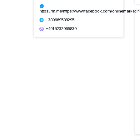
https://m.me/https://www.facebook.com/onlinemarket.in
+380669588295
+4915232065830