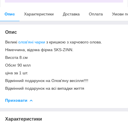
Опис
Характеристики
Доставка
Оплата
Умови п
Опис
Великі
олов'яні чарки
з кришкою з харчового олова.
Німеччина, відома фірма SKS-ZINN.
Висота 8.см
Обсяг 90 млл
ціна за 1 шт.
Відмінний подарунок на Олов'яну весілля!!!!
Відмінний подарунок на всі випадки життя
Приховати
Характеристики