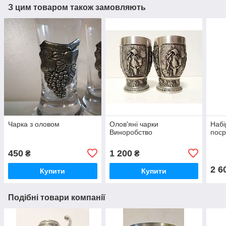
З цим товаром також замовляють
Чарка з оловом
Олов'яні чарки
Набі
Виноробство
поср
450
1 200
₴
₴
2 6
Купити
Купити
Подібні товари компанії