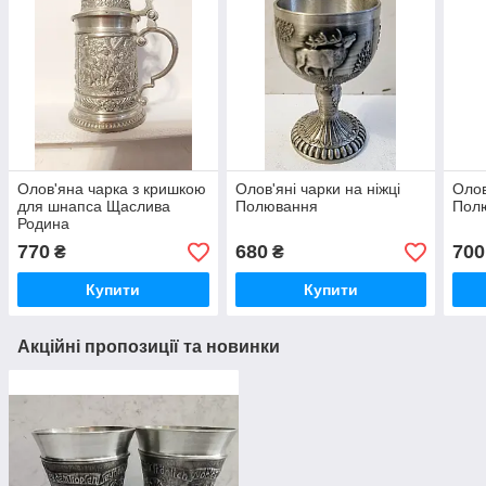
Олов'яна чарка з кришкою
Олов'яні чарки на ніжці
Олов
для шнапса Щаслива
Полювання
Пол
Родина
770
680
700
₴
₴
Купити
Купити
Акційні пропозиції та новинки