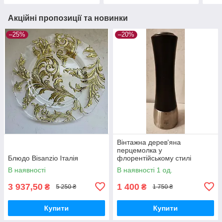
Акційні пропозиції та новинки
–25%
–20%
Вінтажна дерев'яна
перцемолка у
Блюдо Bisanzio Італія
флорентійському стилі
В наявності
В наявності 1 од.
3 937,50
1 400
₴
₴
5 250 ₴
1 750 ₴
Купити
Купити