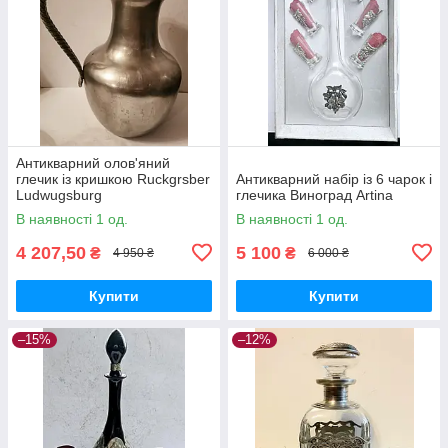
Антикварний олов'яний
глечик із кришкою Ruckgrsber
Антикварний набір із 6 чарок і
Ludwugsburg
глечика Виноград Artina
В наявності 1 од.
В наявності 1 од.
4 207,50
5 100
₴
₴
4 950 ₴
6 000 ₴
Купити
Купити
–15%
–12%