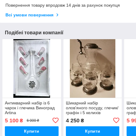
Повернення товару впродовж 14 днів за рахунок покупця
Всі умови повернення
Подібні товари компанії
Антикварний набір із 6
Шикарний набір
Шика
чарок і глечика Виноград
олов'яного посуду, глечик/
олов
Artina
графін і 5 келихів
граф
5 100
4 250
5 9
₴
₴
6 000 ₴
Купити
Купити