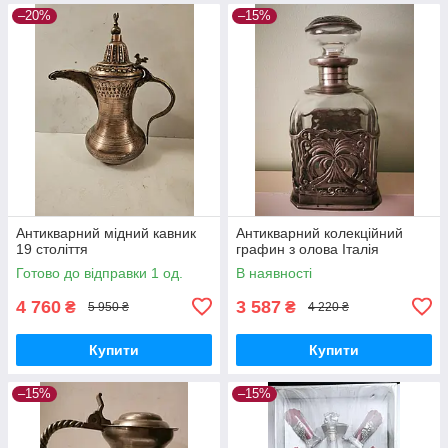
–20%
–15%
Антикварний мідний кавник
Антикварний колекційний
19 століття
графин з олова Італія
Готово до відправки 1 од.
В наявності
4 760
3 587
₴
₴
5 950 ₴
4 220 ₴
Купити
Купити
–15%
–15%