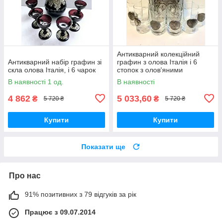
Антикварний колекційний
Антикварний набір графин зі
графин з олова Італія і 6
скла олова Італія, і 6 чарок
стопок з олов'яними
медалями
В наявності 1 од.
В наявності
4 862
5 033,60
₴
₴
5 720 ₴
5 720 ₴
Купити
Купити
Показати ще
Про нас
91% позитивних з 79 відгуків за рік
Працює з 09.07.2014