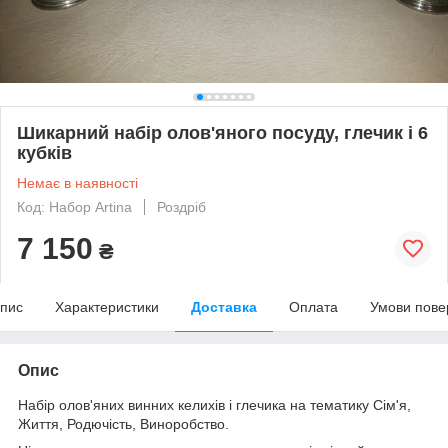
Шикарний набір олов'яного посуду, глечик і 6
кубків
Немає в наявності
Код: Набор Artina
Роздріб
7 150
₴
пис
Характеристики
Доставка
Оплата
Умови пове
Опис
Набір олов'яних винних келихів і глечика на тематику Сім'я,
Життя, Родючість, Виноробство.