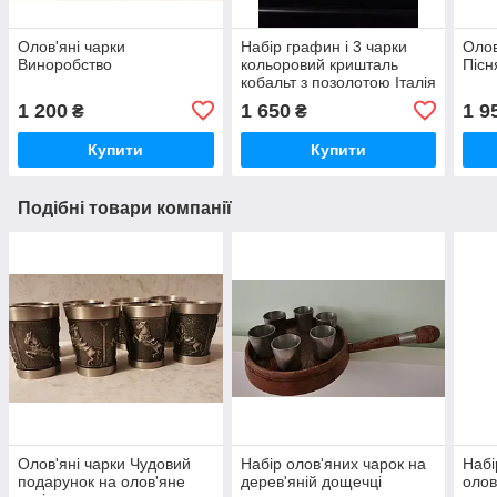
Олов'яні чарки
Набір графин і 3 чарки
Олов
Виноробство
кольоровий кришталь
Пісн
кобальт з позолотою Італія
1 200
1 650
1 9
₴
₴
Купити
Купити
Подібні товари компанії
Олов'яні чарки Чудовий
Набір олов'яних чарок на
Набі
подарунок на олов'яне
дерев'яній дощечці
олов