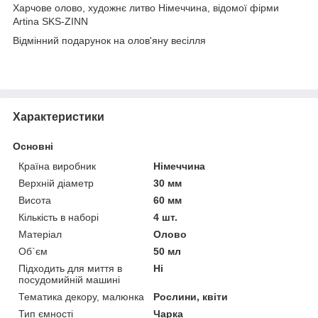
Харчове олово, художнє литво Німеччина, відомої фірми
Artina SKS-ZINN
Відмінний подарунок на олов'яну весілля
Характеристики
Основні
Країна виробник
Німеччина
Верхній діаметр
30 мм
Висота
60 мм
Кількість в наборі
4 шт.
Матеріал
Олово
Об`єм
50 мл
Підходить для миття в
Ні
посудомийній машині
Тематика декору, малюнка
Рослини, квіти
Тип ємності
Чарка