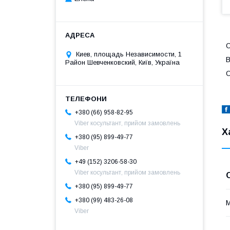
О
Киев, площадь Независимости, 1
В
Район Шевченковский, Київ, Україна
О
+380 (66) 958-82-95
Viber косультант, прийом замовлень
Х
+380 (95) 899-49-77
Viber
+49 (152) 3206-58-30
Viber косультант, прийом замовлень
+380 (95) 899-49-77
+380 (99) 483-26-08
М
Viber