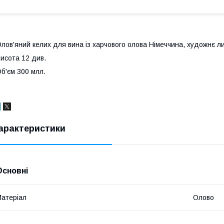
лов'яний келих для вина із харчового олова Німеччина, художнє л
исота 12 див.
б'єм 300 млл.
арактеристики
Основні
атеріал
Олово