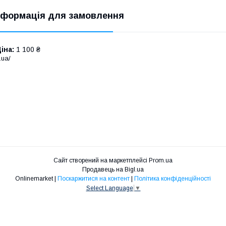
нформація для замовлення
іна:
1 100 ₴
.ua/
Сайт створений на маркетплейсі
Prom.ua
Продавець на Bigl.ua
Onlinemarket |
Поскаржитися на контент
|
Політика конфіденційності
Select Language
▼