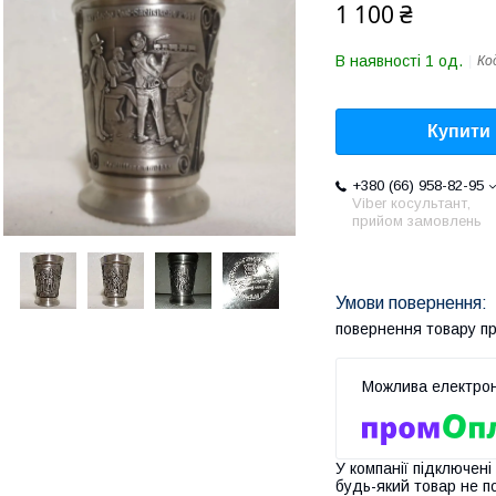
1 100 ₴
В наявності 1 од.
Ко
Купити
+380 (66) 958-82-95
Viber косультант,
прийом замовлень
повернення товару п
У компанії підключені
будь-який товар не п