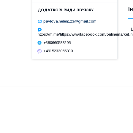
І
pavlova.helen123@gmail.com
Ц
https://m.me/https://www.facebook.com/onlinemarket.in
+380669588295
+4915232065830