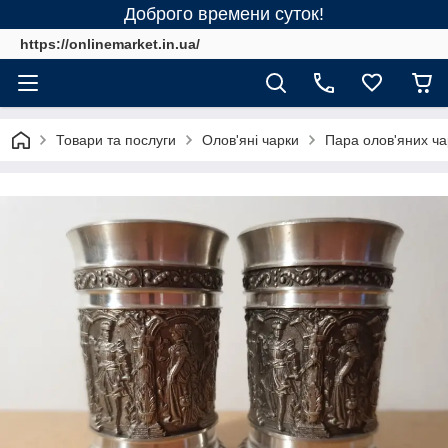
Доброго времени суток!
https://onlinemarket.in.ua/
Товари та послуги
Олов'яні чарки
Пара олов'яних ч