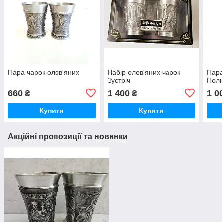
Пара чарок олов'яних
Набір олов'яних чарок
Пара
Зустріч
Пол
660
1 400
1 0
₴
₴
Купити
Купити
Акційні пропозиції та новинки