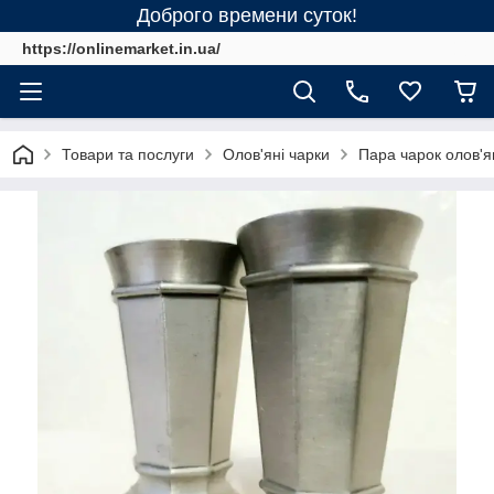
Доброго времени суток!
https://onlinemarket.in.ua/
Товари та послуги
Олов'яні чарки
Пара чарок олов'я