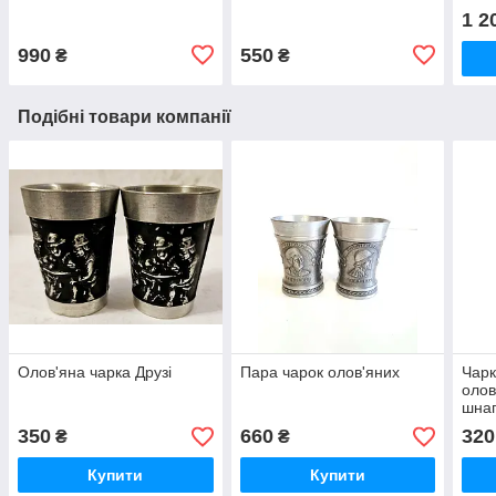
1 2
990
550
₴
₴
Подібні товари компанії
Олов'яна чарка Друзі
Пара чарок олов'яних
Чарк
олов
шна
350
660
320
₴
₴
Купити
Купити