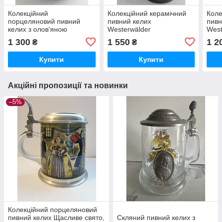
Колекційний
Колекційний керамічний
Коле
порцеляновий пивний
пивний келих
пивн
келих з олов'яною
Westerwälder
Wes
кришкою
1 300
1 550
1 2
₴
₴
Купити
Купити
Акційні пропозиції та новинки
–5%
Колекційний порцеляновий
пивний келих Щасливе свято,
Скляний пивний келих з