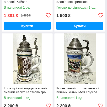
в олові, Кайзер
олов’яною кришкою
В наявності 1 од.
Готово до відправки 1 од.
1 881
1 500
₴
₴
1 980 ₴
Купити
Купити
Колекційний порцеляновий
Колекційний порцеляновий
пивний келих Карткова гра
пивний келих Моя служба
В наявності 1 од.
В наявності 1 од.
2 200
2 200
₴
₴