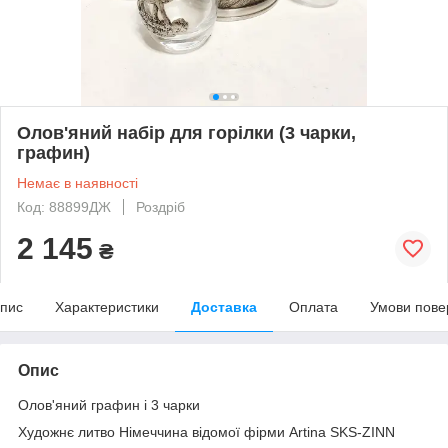
Олов'яний набір для горілки (3 чарки,
графин)
Немає в наявності
Код: 88899ДЖ
Роздріб
2 145
₴
пис
Характеристики
Доставка
Оплата
Умови пове
Опис
Олов'яний графин і 3 чарки
Художнє литво Німеччина відомої фірми Artina SKS-ZINN