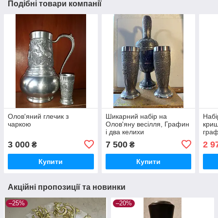
Подібні товари компанії
Олов'яний глечик з
Шикарний набір на
Набі
чаркою
Олов'яну весілля, Графин
криш
і два келихи
граф
3 000
7 500
2 9
₴
₴
Купити
Купити
Акційні пропозиції та новинки
–25%
–20%