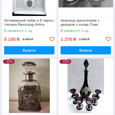
Антикварний набір із 6 чарок і
Ікорниця кришталева з
глечика Виноград Artina
декором з олова Сова
В наявності 1 од.
В наявності 1 од.
5 100
1 275
₴
₴
6 000 ₴
1 500 ₴
Купити
Купити
–15%
–15%