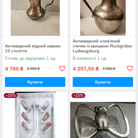
Антикварний олов'яний
Антикварний мідний кавник
глечик із кришкою Ruckgrsber
19 століття
Ludwugsburg
Готово до відправки 1 од.
В наявності 1 од.
4 760
4 207,50
₴
₴
5 950 ₴
4 950 ₴
Купити
Купити
–15%
–15%