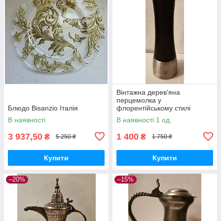
Вінтажна дерев'яна
перцемолка у
Блюдо Bisanzio Італія
флорентійському стилі
В наявності
В наявності 1 од.
3 937,50
1 400
₴
₴
5 250 ₴
1 750 ₴
Купити
Купити
–20%
–15%