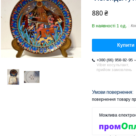
880 ₴
В наявності 1 од.
Ко
Купити
+380 (66) 958-82-95
Viber косультант,
прийом замовлень
повернення товару п