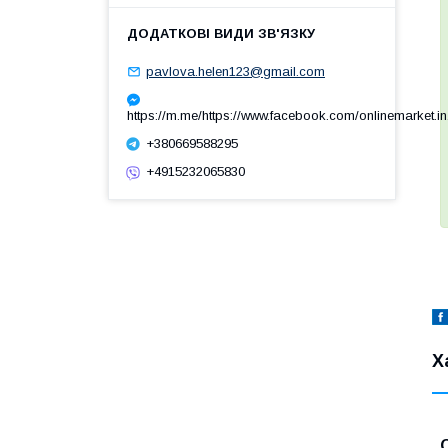
pavlova.helen123@gmail.com
https://m.me/https://www.facebook.com/onlinemarket.in
+380669588295
+4915232065830
Х