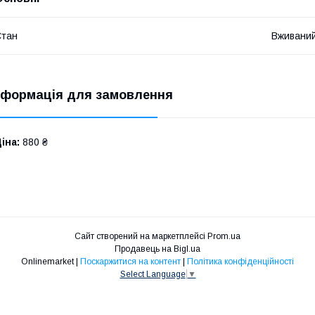
Стан
Вживани
нформація для замовлення
іна:
880 ₴
Сайт створений на маркетплейсі
Prom.ua
Продавець на Bigl.ua
Onlinemarket |
Поскаржитися на контент
|
Політика конфіденційності
Select Language
▼