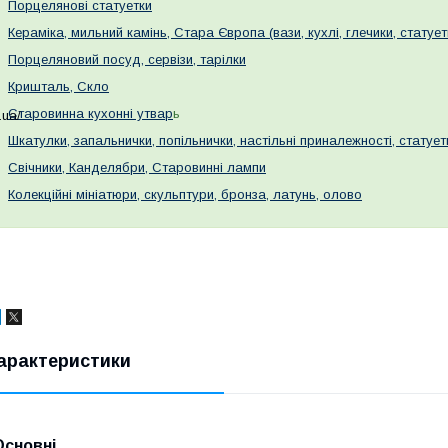
Порцелянові статуетки
Кераміка, мильний камінь, Стара Європа (вази, кухлі, глечики, статует
Порцеляновий посуд, сервізи, тарілки
Кришталь, Скло
Старовинна кухонні утвар
ь
.ua/
Шкатулки, запальнички, попільнички, настільні приналежності, статуе
Свічники, Канделябри, Старовинні лампи
Колекційні мініатюри, скульптури, бронза, латунь, олово
арактеристики
Основні