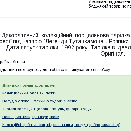
У компанії підключені
будь-який товар не п
Декоративний, колекційний, порцелянова тарілка 
серії під назвою "Легенди Тутанхамона". Розпис: 
Дата випуск тарілки: 1992 року. Тарілка в ідеа
Оригінал.
раїна: Англія.
ідмінний подарунок для любителів вишуканого інтер'єру.
Дивитися повний асортимент.
Колекционные олов'яні ложки
Посуд з олова німеччина художнє литво
Тарілки колекційні (олово, латунь, фарфор,мідь)
Панно, Картини, Гравюри, Ікони
Колекційні срібні ложки, підстаканники, посуд (срібло, мельхіор)