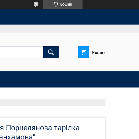
Кошик
Кошик
я Порцелянова тарілка
анхамона"