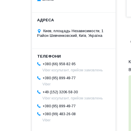
Киев, площадь Независимости, 1
Район Шевченковский, Київ, Україна
К
+380 (66) 958-82-95
В
Viber косультант, прийом замовлень
+380 (95) 899-49-77
Viber
+49 (152) 3206-58-30
Viber косультант, прийом замовлень
+380 (95) 899-49-77
+380 (99) 483-26-08
Viber