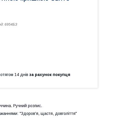
од:
6954БЗ
ротягом 14 днів
за рахунок покупця
ччина. Ручний розпис.
ажаннями: "Здоров'я, щастя, довголіття"