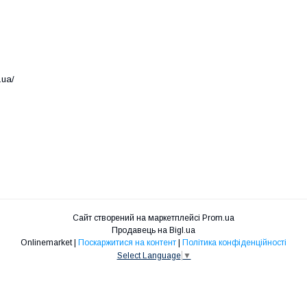
.ua/
Сайт створений на маркетплейсі
Prom.ua
Продавець на Bigl.ua
Onlinemarket |
Поскаржитися на контент
|
Політика конфіденційності
Select Language
▼