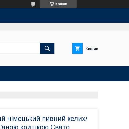
Кошик
Кошик
й німецький пивний келих/
ов'яною кришкою Свято