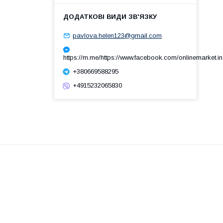
pavlova.helen123@gmail.com
https://m.me/https://www.facebook.com/onlinemarket.in
+380669588295
+4915232065830