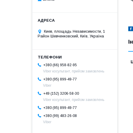
Ч
Киев, площадь Независимости, 1
Район Шевченковский, Київ, Україна
І
Ц
+380 (66) 958-82-95
Viber косультант, прийом замовлень
+380 (95) 899-49-77
Viber
+49 (152) 3206-58-30
Viber косультант, прийом замовлень
+380 (95) 899-49-77
+380 (99) 483-26-08
Viber