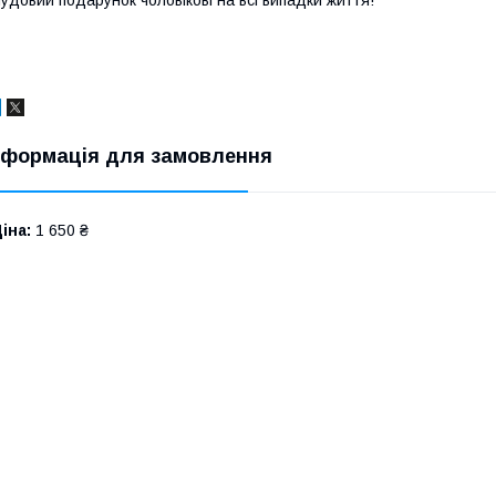
удовий подарунок чоловікові на всі випадки життя!
нформація для замовлення
іна:
1 650 ₴