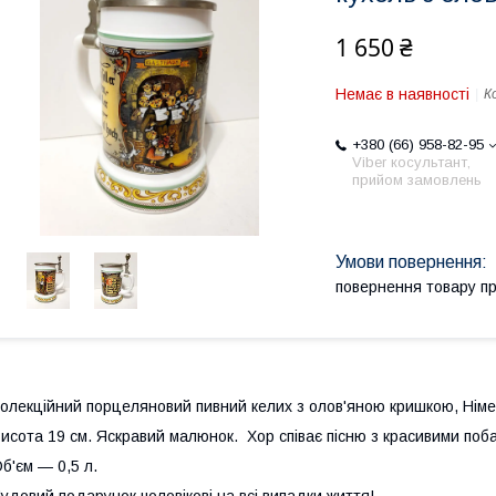
1 650 ₴
Немає в наявності
К
+380 (66) 958-82-95
Viber косультант,
прийом замовлень
повернення товару п
олекційний порцеляновий пивний келих з олов'яною кришкою, Німе
исота 19 см. Яскравий малюнок. Хор співає пісню з красивими поб
б'єм — 0,5 л.