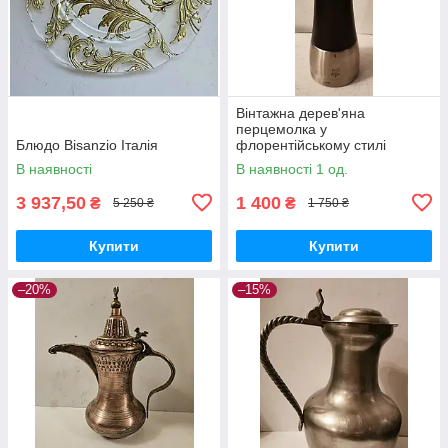
Вінтажна дерев'яна
перцемолка у
Блюдо Bisanzio Італія
флорентійському стилі
В наявності
В наявності 1 од.
3 937,50
1 400
₴
₴
5 250 ₴
1 750 ₴
Купити
Купити
–20%
–15%