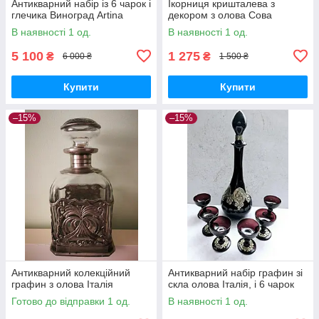
Антикварний набір із 6 чарок і
Ікорниця кришталева з
глечика Виноград Artina
декором з олова Сова
В наявності 1 од.
В наявності 1 од.
5 100
1 275
₴
₴
6 000 ₴
1 500 ₴
Купити
Купити
–15%
–15%
Антикварний колекційний
Антикварний набір графин зі
графин з олова Італія
скла олова Італія, і 6 чарок
Готово до відправки 1 од.
В наявності 1 од.