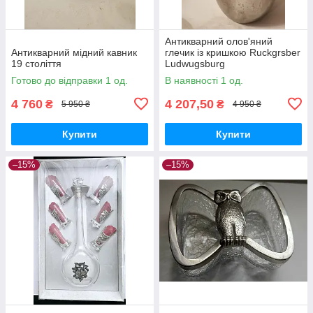
Антикварний олов'яний
Антикварний мідний кавник
глечик із кришкою Ruckgrsber
19 століття
Ludwugsburg
Готово до відправки 1 од.
В наявності 1 од.
4 760
4 207,50
₴
₴
5 950 ₴
4 950 ₴
Купити
Купити
–15%
–15%