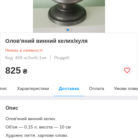
Олов'яний винний келих/куля
Немає в наявності
Код: 469 нг2нп5-1ня
Роздріб
825
₴
пис
Характеристики
Доставка
Оплата
Умови пове
Опис
Олов'яний винний келих.
Об'єм — 0,15 л, висота — 10 см
Художнє лиття, харчове олово.