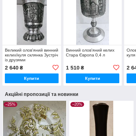
Великий олов'яний винний
Винний олов'яний келих
Олов
келих/куля склянка Зустріч
Стара Європа 0,4 л
куля
із друзями
2 640
1 510
2 6
₴
₴
Купити
Купити
Акційні пропозиції та новинки
–25%
–20%