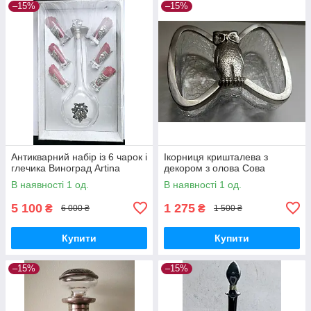
–15%
–15%
Антикварний набір із 6 чарок і
Ікорниця кришталева з
глечика Виноград Artina
декором з олова Сова
В наявності 1 од.
В наявності 1 од.
5 100
1 275
₴
₴
6 000 ₴
1 500 ₴
Купити
Купити
–15%
–15%