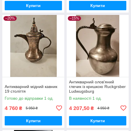
Купити
Купити
–20%
–15%
Антикварний олов'яний
Антикварний мідний кавник
глечик із кришкою Ruckgrsber
19 століття
Ludwugsburg
Готово до відправки 1 од.
В наявності 1 од.
4 760
4 207,50
₴
₴
5 950 ₴
4 950 ₴
Купити
Купити