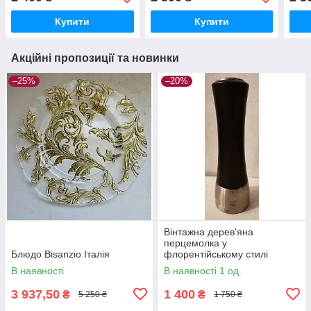
Купити
Купити
Акційні пропозиції та новинки
–25%
–20%
Вінтажна дерев'яна
перцемолка у
Блюдо Bisanzio Італія
флорентійському стилі
В наявності
В наявності 1 од.
3 937,50
1 400
₴
₴
5 250 ₴
1 750 ₴