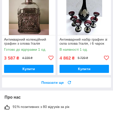
Антикварний колекційний
Антикварний набір графин зі
графин з олова Італія
скла олова Італія, і 6 чарок
Готово до відправки 1 од.
В наявності 1 од.
3 587
4 862
₴
₴
4 220 ₴
5 720 ₴
Купити
Купити
Показати ще
Про нас
91% позитивних з 80 відгуків за рік