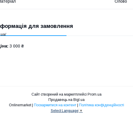
атеріал
Олово
нформація для замовлення
.ua/
іна:
3 000 ₴
Сайт створений на маркетплейсі
Prom.ua
Продавець на Bigl.ua
Onlinemarket |
Поскаржитися на контент
|
Політика конфіденційності
Select Language
▼