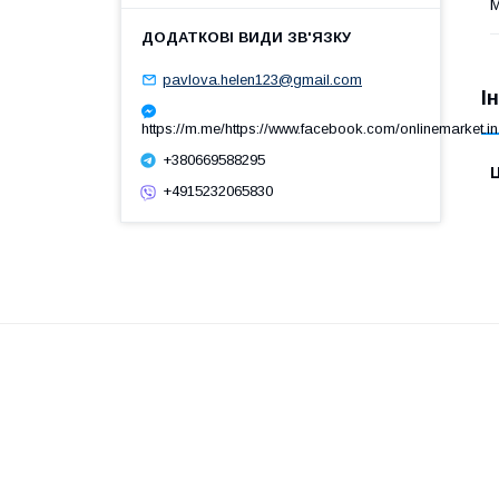
М
pavlova.helen123@gmail.com
І
https://m.me/https://www.facebook.com/onlinemarket.in
+380669588295
Ц
+4915232065830