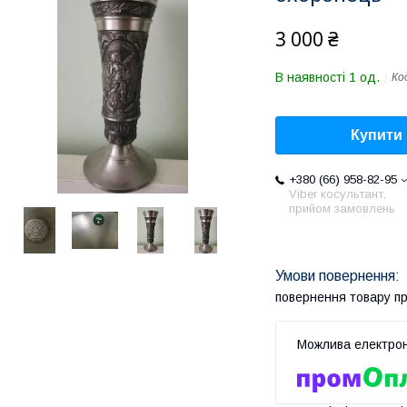
3 000 ₴
В наявності 1 од.
Ко
Купити
+380 (66) 958-82-95
Viber косультант,
прийом замовлень
повернення товару п