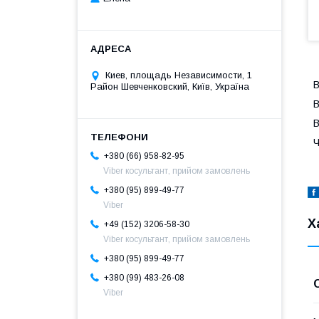
Киев, площадь Независимости, 1
В
Район Шевченковский, Київ, Україна
В
В
Ч
+380 (66) 958-82-95
Viber косультант, прийом замовлень
+380 (95) 899-49-77
Viber
Х
+49 (152) 3206-58-30
Viber косультант, прийом замовлень
+380 (95) 899-49-77
+380 (99) 483-26-08
Viber