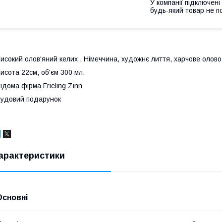
У компанії підключені
будь-який товар не п
исокий олов'яний келих , Німеччина, художнє лиття, харчове олово
исота 22см, об'єм 300 мл.
ідома фірма Frieling Zinn
удовий подарунок
арактеристики
Основні