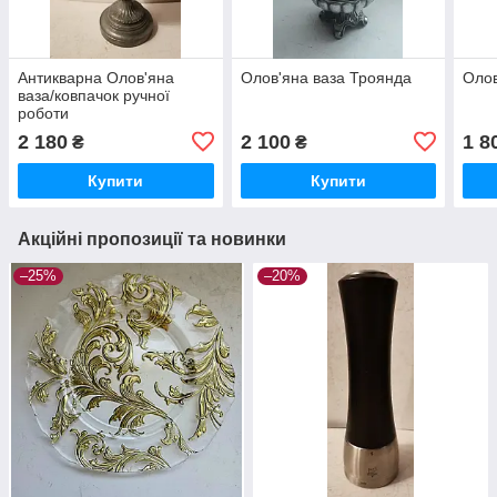
Антикварна Олов'яна
Олов'яна ваза Троянда
Олов
ваза/ковпачок ручної
роботи
2 180
2 100
1 8
₴
₴
Купити
Купити
Акційні пропозиції та новинки
–25%
–20%