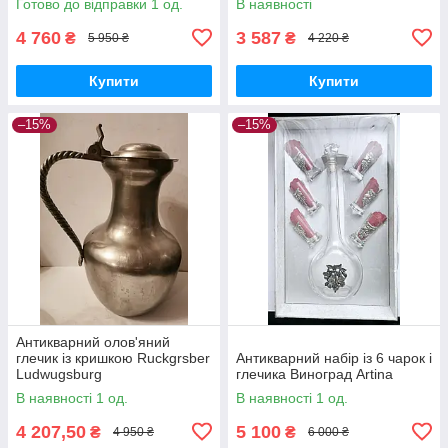
Готово до відправки 1 од.
В наявності
4 760
3 587
₴
₴
5 950 ₴
4 220 ₴
Купити
Купити
–15%
–15%
Антикварний олов'яний
глечик із кришкою Ruckgrsber
Антикварний набір із 6 чарок і
Ludwugsburg
глечика Виноград Artina
В наявності 1 од.
В наявності 1 од.
4 207,50
5 100
₴
₴
4 950 ₴
6 000 ₴