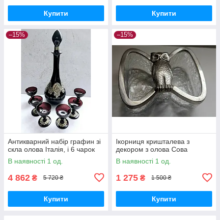
Купити
Купити
–15%
–15%
Антикварний набір графин зі
Ікорниця кришталева з
скла олова Італія, і 6 чарок
декором з олова Сова
В наявності 1 од.
В наявності 1 од.
4 862
1 275
₴
₴
5 720 ₴
1 500 ₴
Купити
Купити