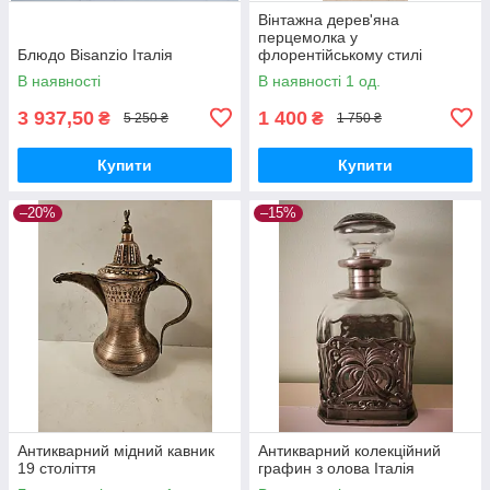
Вінтажна дерев'яна
перцемолка у
Блюдо Bisanzio Італія
флорентійському стилі
В наявності
В наявності 1 од.
3 937,50
1 400
₴
₴
5 250 ₴
1 750 ₴
Купити
Купити
–20%
–15%
Антикварний мідний кавник
Антикварний колекційний
19 століття
графин з олова Італія