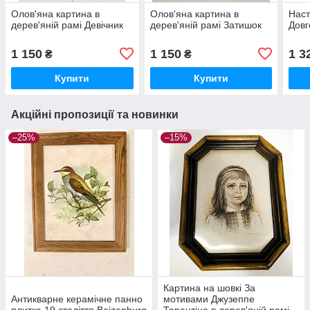
Олов'яна картина в
Олов'яна картина в
Наст
дерев'яній рамі Девічник
дерев'яній рамі Затишок
Довг
1 150
1 150
1 3
₴
₴
Купити
Купити
Акційні пропозиції та новинки
–25%
–15%
Картина на шовкі За
Антикварне керамічне панно
мотивами Джузеппе
плитка 19 століття Boizenburg
Тарантіно в дерев'яній рамі