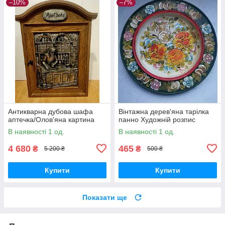
–10%
–7%
Антикварна дубова шафа
Вінтажна дерев'яна тарілка
аптечка/Олов'яна картина
панно Художній розпис
В наявності 1 од.
В наявності 1 од.
4 680
465
₴
₴
5 200 ₴
500 ₴
Купити
Купити
Показати ще