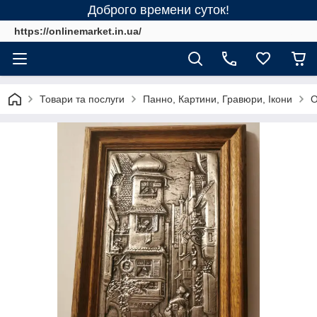
Доброго времени суток!
https://onlinemarket.in.ua/
Товари та послуги
Панно, Картини, Гравюри, Ікони
О