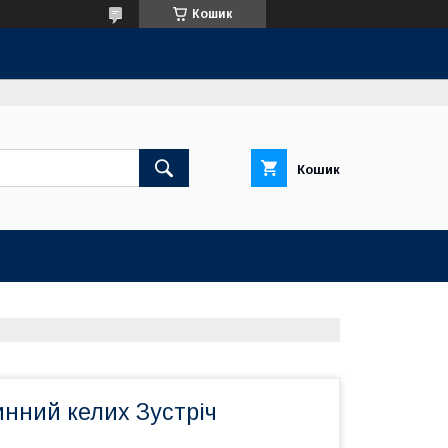
Кошик
Кошик
нний келих Зустріч