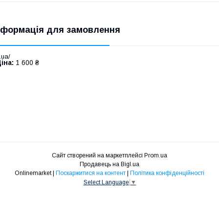
нформація для замовлення
.ua/
іна:
1 600 ₴
Сайт створений на маркетплейсі
Prom.ua
Продавець на Bigl.ua
Onlinemarket |
Поскаржитися на контент
|
Політика конфіденційності
Select Language
▼