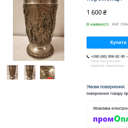
1 600 ₴
В наявності
Код:
718н
Купити
+380 (66) 958-82-95
Viber косультант,
прийом замовлень
повернення товару п