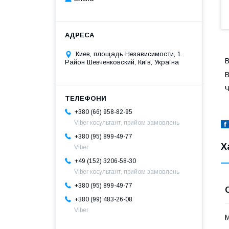
Киев, площадь Независимости, 1
В
Район Шевченковский, Київ, Україна
В
Ч
+380 (66) 958-82-95
Viber косультант, прийом замовлень
+380 (95) 899-49-77
Х
Viber
+49 (152) 3206-58-30
Viber косультант, прийом замовлень
+380 (95) 899-49-77
+380 (99) 483-26-08
Viber
М