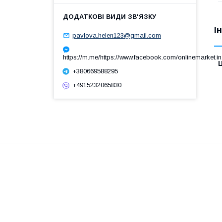
І
pavlova.helen123@gmail.com
https://m.me/https://www.facebook.com/onlinemarket.in
Ц
+380669588295
+4915232065830