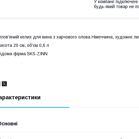
У компанії підключені
будь-який товар не п
лов'яний келих для вина з харчового олова Німеччина, художнє ли
исота 20 см, об'єм 0,6 л
ідома фірма SKS-ZINN
арактеристики
Основні