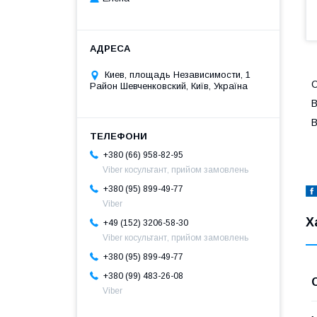
Киев, площадь Независимости, 1
О
Район Шевченковский, Київ, Україна
В
В
+380 (66) 958-82-95
Viber косультант, прийом замовлень
+380 (95) 899-49-77
Viber
Х
+49 (152) 3206-58-30
Viber косультант, прийом замовлень
+380 (95) 899-49-77
+380 (99) 483-26-08
Viber