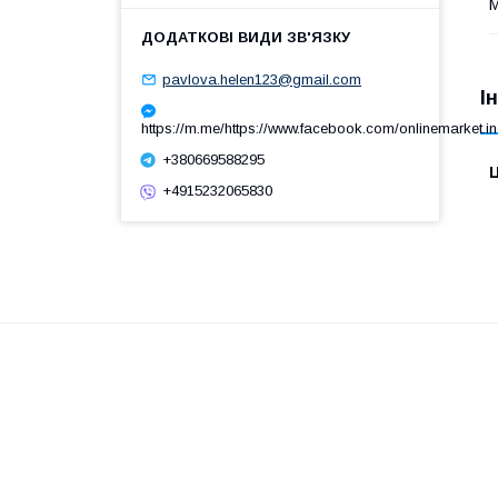
М
pavlova.helen123@gmail.com
І
https://m.me/https://www.facebook.com/onlinemarket.in
+380669588295
Ц
+4915232065830