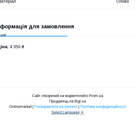
атеріал
Олово
нформація для замовлення
.ua/
іна:
4 350 ₴
Сайт створений на маркетплейсі
Prom.ua
Продавець на Bigl.ua
Onlinemarket |
Поскаржитися на контент
|
Політика конфіденційності
Select Language
▼