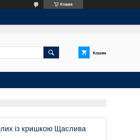
Кошик
Кошик
елих із кришкою Щаслива