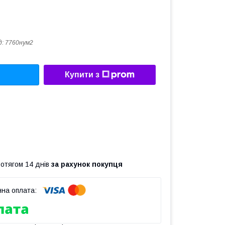
д:
7760нум2
Купити з
ротягом 14 днів
за рахунок покупця