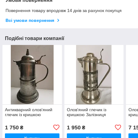
Умови повернення
Повернення товару впродовж 14 днів за рахунок покупця
Всі умови повернення
Подібні товари компанії
Антикварний олов'яний
Олов'яний глечик із
Олов
глечик із кришкою
кришкою Залізниця
криш
1 750
1 950
7 1
₴
₴