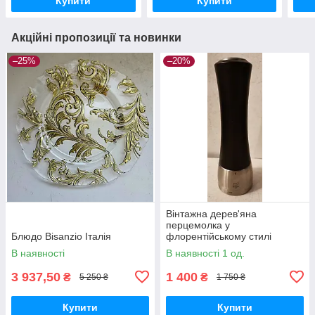
Купити
Купити
Акційні пропозиції та новинки
–25%
–20%
Вінтажна дерев'яна
перцемолка у
Блюдо Bisanzio Італія
флорентійському стилі
В наявності
В наявності 1 од.
3 937,50
1 400
₴
₴
5 250 ₴
1 750 ₴
Купити
Купити