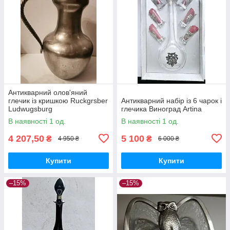
Антикварний олов'яний
глечик із кришкою Ruckgrsber
Антикварний набір із 6 чарок і
Ludwugsburg
глечика Виноград Artina
В наявності 1 од.
В наявності 1 од.
4 207,50
5 100
₴
₴
4 950 ₴
6 000 ₴
Купити
Купити
–15%
–15%