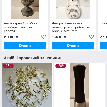
Антикварна Олов'яна
Декоративна ваза з
Олов
ваза/ковпачок ручної
квітами ручної роботи від
роботи
Anne-Claire Petit
2 180
1 430
770
₴
₴
Купити
Купити
Акційні пропозиції та новинки
–25%
–20%