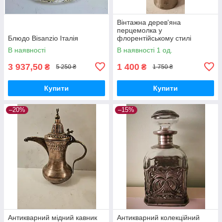
Вінтажна дерев'яна
перцемолка у
Блюдо Bisanzio Італія
флорентійському стилі
В наявності
В наявності 1 од.
3 937,50
1 400
₴
₴
5 250 ₴
1 750 ₴
Купити
Купити
–20%
–15%
Антикварний мідний кавник
Антикварний колекційний