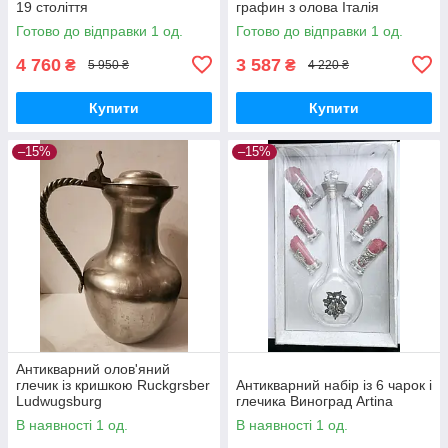
19 століття
графин з олова Італія
Готово до відправки 1 од.
Готово до відправки 1 од.
4 760
3 587
₴
₴
5 950 ₴
4 220 ₴
Купити
Купити
–15%
–15%
Антикварний олов'яний
глечик із кришкою Ruckgrsber
Антикварний набір із 6 чарок і
Ludwugsburg
глечика Виноград Artina
В наявності 1 од.
В наявності 1 од.