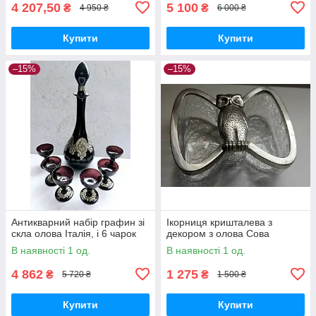
4 207,50
5 100
₴
₴
4 950 ₴
6 000 ₴
Купити
Купити
–15%
–15%
Антикварний набір графин зі
Ікорниця кришталева з
скла олова Італія, і 6 чарок
декором з олова Сова
В наявності 1 од.
В наявності 1 од.
4 862
1 275
₴
₴
5 720 ₴
1 500 ₴
Купити
Купити