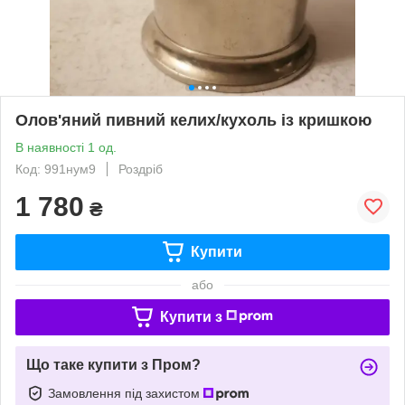
Олов'яний пивний келих/кухоль із кришкою
В наявності 1 од.
Код: 991нум9
Роздріб
1 780
₴
Купити
або
Купити з
Що таке купити з Пром?
Замовлення під захистом