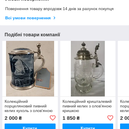
Повернення товару впродовж 14 днів за рахунок покупця
Всі умови повернення
Подібні товари компанії
Колекційний
Колекційний кришталевий
Коле
порцеляновий пивний
пивний келих з олов'яною
порц
келих кухоль з олов'яною
кришкою
кели
кришкою Кораблі 1980
криш
2 000
1 850
2 0
₴
₴
Купити
Купити