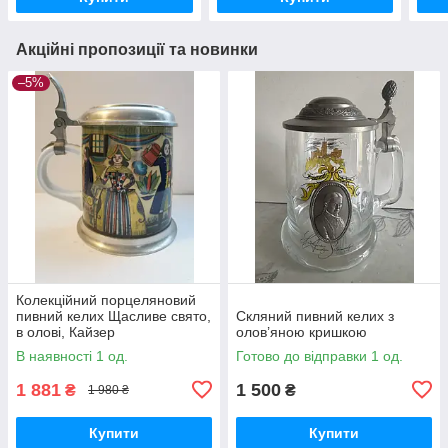
Акційні пропозиції та новинки
–5%
Колекційний порцеляновий
пивний келих Щасливе свято,
Скляний пивний келих з
в олові, Кайзер
олов’яною кришкою
В наявності 1 од.
Готово до відправки 1 од.
1 881
1 500
₴
₴
1 980 ₴
Купити
Купити