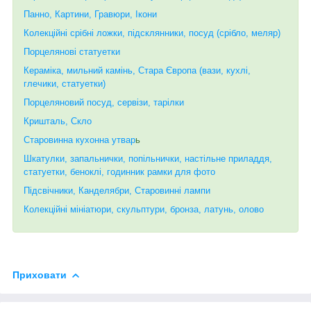
Панно, Картини, Гравюри, Ікони
Колекційні срібні ложки, підсклянники, посуд (срібло, меляр)
Порцелянові статуетки
Кераміка, мильний камінь, Стара Європа (вази, кухлі,
глечики, статуетки)
Порцеляновий посуд, сервізи, тарілки
Кришталь, Скло
Старовинна кухонна утвар
ь
Шкатулки, запальнички, попільнички, настільне приладдя,
статуетки, беноклі, годинник рамки для фото
Підсвічники, Канделябри, Старовинні лампи
Колекційні мініатюри, скульптури, бронза, латунь, олово
Приховати