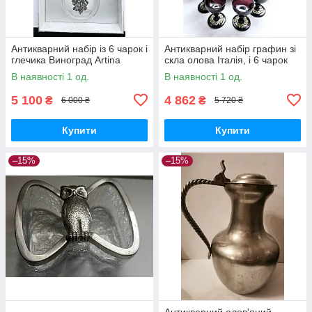
Антикварний набір із 6 чарок і
Антикварний набір графин зі
глечика Виноград Artina
скла олова Італія, і 6 чарок
В наявності 1 од.
В наявності 1 од.
5 100
4 862
₴
₴
6 000 ₴
5 720 ₴
Купити
Купити
–15%
–15%
Антикварний олов'яний