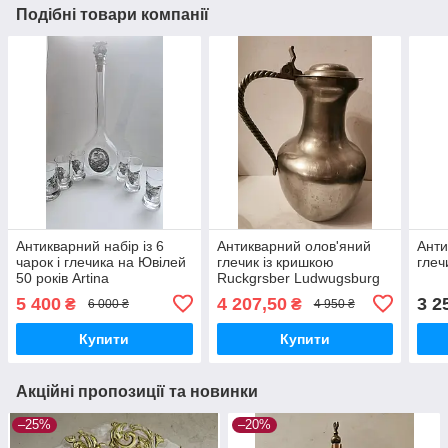
Подібні товари компанії
Антикварний набір із 6
Антикварний олов'яний
Анти
чарок і глечика на Ювілей
глечик із кришкою
глеч
50 років Artina
Ruckgrsber Ludwugsburg
5 400
4 207,50
3 2
₴
₴
6 000 ₴
4 950 ₴
Купити
Купити
Акційні пропозиції та новинки
–25%
–20%