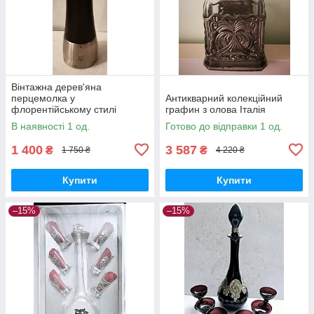
Вінтажна дерев'яна
перцемолка у
Антикварний колекційний
флорентійському стилі
графин з олова Італія
В наявності 1 од.
Готово до відправки 1 од.
1 400
3 587
₴
₴
1 750 ₴
4 220 ₴
Купити
Купити
–15%
–15%