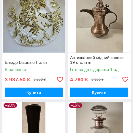
Антикварний мідний кавник
Блюдо Bisanzio Італія
19 століття
В наявності
Готово до відправки 1 од.
3 937,50
4 760
₴
₴
5 250 ₴
5 950 ₴
Купити
Купити
–20%
–15%