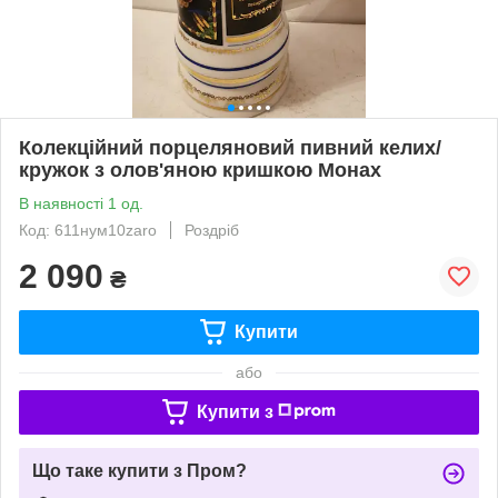
Колекційний порцеляновий пивний келих/
кружок з олов'яною кришкою Монах
В наявності 1 од.
Код: 611нум10zaro
Роздріб
2 090
₴
Купити
або
Купити з
Що таке купити з Пром?