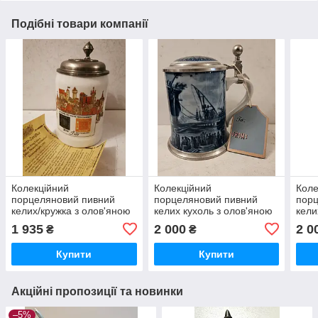
Подібні товари компанії
Колекційний
Колекційний
Коле
порцеляновий пивний
порцеляновий пивний
порц
келих/кружка з олов'яною
келих кухоль з олов'яною
кели
кришкою
кришкою Кораблі 1980
криш
1 935
2 000
2 0
₴
₴
Купити
Купити
Акційні пропозиції та новинки
–5%