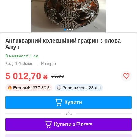
Антикварний колекційний графин з олова
Ажуп
В наявності 1 од.
Код: 12БЗмкш
Роздріб
5 012,70
₴
5 390 ₴
Економія
377.30 ₴
Залишилось
23 дні
Купити
або
Купити з