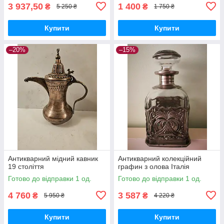
3 937,50
1 400
₴
₴
5 250 ₴
1 750 ₴
Купити
Купити
–20%
–15%
Антикварний мідний кавник
Антикварний колекційний
19 століття
графин з олова Італія
Готово до відправки 1 од.
Готово до відправки 1 од.
4 760
3 587
₴
₴
5 950 ₴
4 220 ₴
Купити
Купити