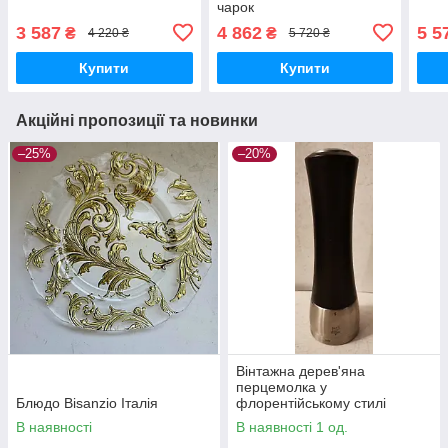
чарок
3 587
4 862
5 5
₴
₴
4 220 ₴
5 720 ₴
Купити
Купити
Акційні пропозиції та новинки
–25%
–20%
Вінтажна дерев'яна
перцемолка у
Блюдо Bisanzio Італія
флорентійському стилі
В наявності
В наявності 1 од.