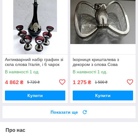
Антикварний набір графин зі
Ікорниця кришталева з
скла олова Італія, і 6 чарок
декором з олова Сова
В наявності 1 од.
В наявності 1 од.
4 862
1 275
₴
₴
5 720 ₴
1 500 ₴
Купити
Купити
Показати ще
Про нас