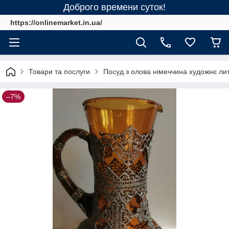
Доброго времени суток!
https://onlinemarket.in.ua/
Товари та послуги
Посуд з олова німеччина художнє ли
–7%