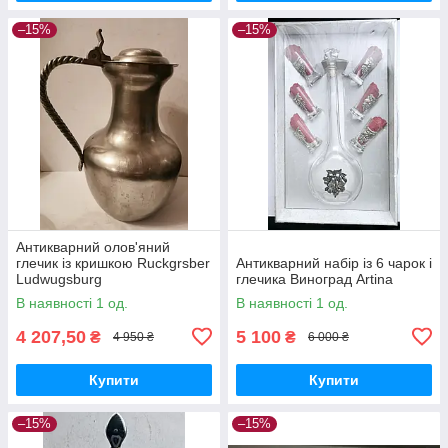
–15%
–15%
Антикварний олов'яний
глечик із кришкою Ruckgrsber
Антикварний набір із 6 чарок і
Ludwugsburg
глечика Виноград Artina
В наявності 1 од.
В наявності 1 од.
4 207,50
5 100
₴
₴
4 950 ₴
6 000 ₴
Купити
Купити
–15%
–15%