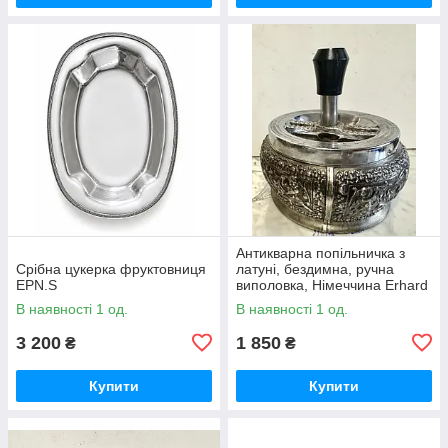
Антикварна попільничка з
Срібна цукерка фруктовниця
латуні, бездимна, ручна
EPN.S
виполовка, Німеччина Erhard
В наявності 1 од.
В наявності 1 од.
3 200
1 850
₴
₴
Купити
Купити