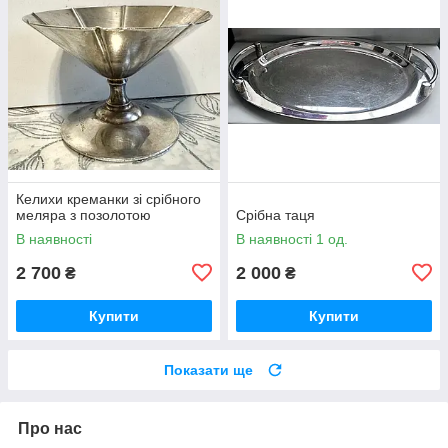
Келихи креманки зі срібного
меляра з позолотою
Срібна таця
В наявності
В наявності 1 од.
2 700
2 000
₴
₴
Купити
Купити
Показати ще
Про нас