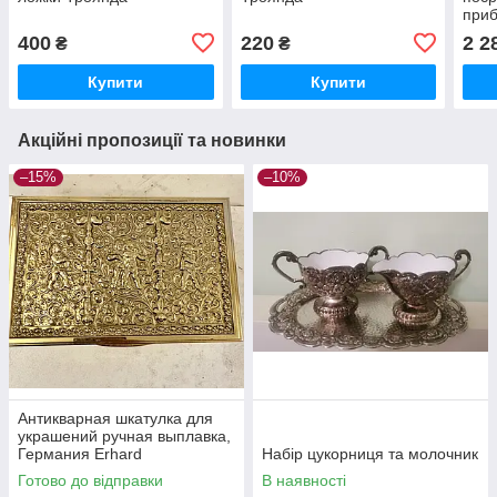
приб
400
220
2 2
₴
₴
Купити
Купити
Акційні пропозиції та новинки
–15%
–10%
Антикварная шкатулка для
украшений ручная выплавка,
Германия Erhard
Набір цукорниця та молочник
Готово до відправки
В наявності