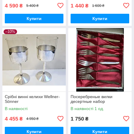
4 590
1 440
₴
₴
5 400 ₴
1 600 ₴
Купити
Купити
–10%
Срібні винні келихи Wellner-
Посеребреные вилки
Sönner
десертные набор
В наявності
В наявності 1 од.
4 455
1 750
₴
₴
4 950 ₴
Купити
Купити