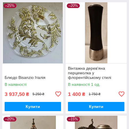
–25%
–20%
Вінтажна дерев'яна
перцемолка у
Блюдо Bisanzio Італія
флорентійському стилі
В наявності
В наявності 1 од.
3 937,50
1 400
₴
₴
5 250 ₴
1 750 ₴
Купити
Купити
–20%
–15%