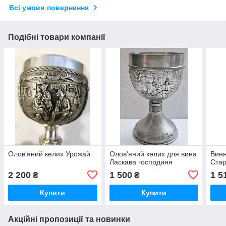
Всі умови повернення
Подібні товари компанії
Олов'яний келих Урожай
Олов'яний келих для вина
Винн
Ласкава господиня
Стар
2 200
1 500
1 5
₴
₴
Купити
Купити
Акційні пропозиції та новинки