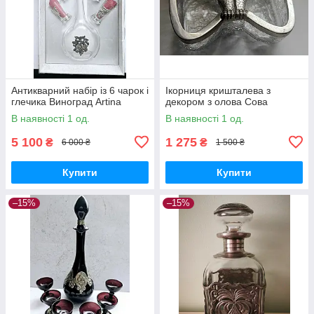
Антикварний набір із 6 чарок і
Ікорниця кришталева з
глечика Виноград Artina
декором з олова Сова
В наявності 1 од.
В наявності 1 од.
5 100
1 275
₴
₴
6 000 ₴
1 500 ₴
Купити
Купити
–15%
–15%