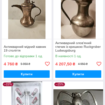
Антикварний олов'яний
Антикварний мідний кавник
глечик із кришкою Ruckgrsber
19 століття
Ludwugsburg
Готово до відправки 1 од.
В наявності 1 од.
4 760
4 207,50
₴
₴
5 950 ₴
4 950 ₴
Купити
Купити
–15%
–15%