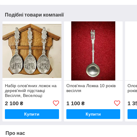
Подібні товари компанії
Набір олов'яних ложок на
Олов'яна Ложка 10 років
Олов
дерев'яній підставці
весілля
рокі
Весілля, Веселощі
2 100
1 100
1 3
₴
₴
Купити
Купити
Про нас