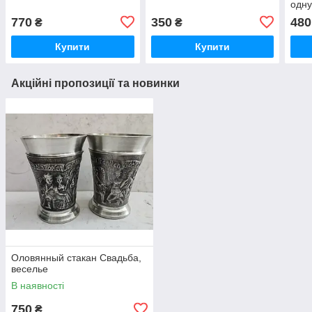
одну
770
350
480
₴
₴
Купити
Купити
Акційні пропозиції та новинки
Оловянный стакан Свадьба,
веселье
В наявності
750
₴