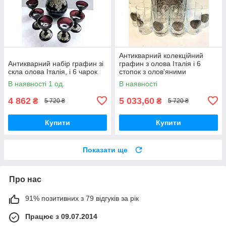
Антикварний колекційний
Антикварний набір графин зі
графин з олова Італія і 6
скла олова Італія, і 6 чарок
стопок з олов'яними
медалями
В наявності 1 од.
В наявності
4 862
5 033,60
₴
₴
5 720 ₴
5 720 ₴
Купити
Купити
Показати ще
Про нас
91% позитивних з 79 відгуків за рік
Працює з 09.07.2014