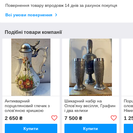
Повернення товару впродовж 14 днів за рахунок покупця
Всі умови повернення
Подібні товари компанії
Антикварний
Шикарний набір на
Порц
порцеляновий глечик з
Олов'яну весілля, Графин
оло
олов'яною кришкою
і два келихи
Німе
Bassano Італія
2 650
7 500
1 2
₴
₴
Купити
Купити