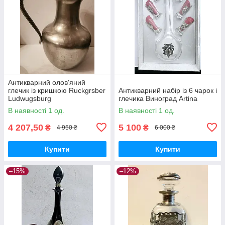
Антикварний олов'яний
глечик із кришкою Ruckgrsber
Антикварний набір із 6 чарок і
Ludwugsburg
глечика Виноград Artina
В наявності 1 од.
В наявності 1 од.
4 207,50
5 100
₴
₴
4 950 ₴
6 000 ₴
Купити
Купити
–15%
–12%