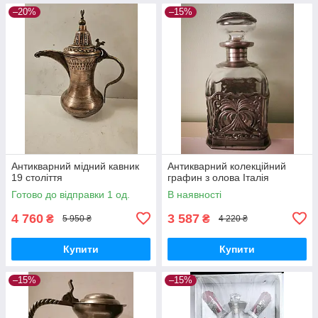
–20%
–15%
Антикварний мідний кавник
Антикварний колекційний
19 століття
графин з олова Італія
Готово до відправки 1 од.
В наявності
4 760
3 587
₴
₴
5 950 ₴
4 220 ₴
Купити
Купити
–15%
–15%