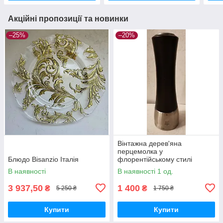
Акційні пропозиції та новинки
–25%
–20%
Вінтажна дерев'яна
перцемолка у
Блюдо Bisanzio Італія
флорентійському стилі
В наявності
В наявності 1 од.
3 937,50
1 400
₴
₴
5 250 ₴
1 750 ₴
Купити
Купити