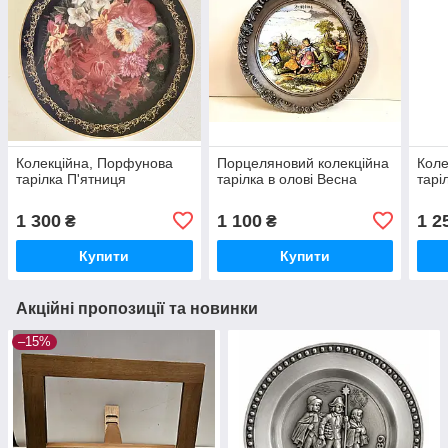
Колекційна, Порфунова
Порцеляновий колекційна
Коле
тарілка П'ятниця
тарілка в олові Весна
тарі
1 300
1 100
1 2
₴
₴
Купити
Купити
Акційні пропозиції та новинки
–15%