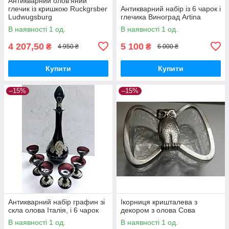
Антикварний олов'яний
глечик із кришкою Ruckgrsber
Антикварний набір із 6 чарок і
Ludwugsburg
глечика Виноград Artina
В наявності 1 од.
В наявності 1 од.
4 207,50
5 100
₴
₴
4 950 ₴
6 000 ₴
Купити
Купити
–15%
–15%
Антикварний набір графин зі
Ікорниця кришталева з
скла олова Італія, і 6 чарок
декором з олова Сова
В наявності 1 од.
В наявності 1 од.