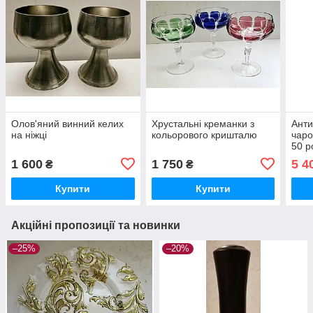
Олов'яний винний келих
Хрустальні креманки з
Анти
на ніжці
кольорового кришталю
чаро
50 р
1 600
1 750
5 4
₴
₴
Купити
Купити
Акційні пропозиції та новинки
–25%
–20%