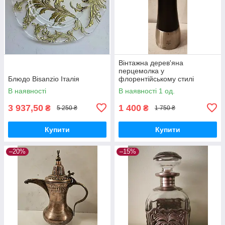
Вінтажна дерев'яна
перцемолка у
Блюдо Bisanzio Італія
флорентійському стилі
В наявності
В наявності 1 од.
3 937,50
1 400
₴
₴
5 250 ₴
1 750 ₴
Купити
Купити
–20%
–15%