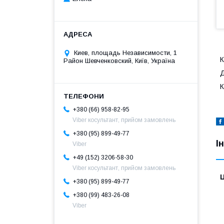
Киев, площадь Независимости, 1
К
Район Шевченковский, Київ, Україна
Д
К
+380 (66) 958-82-95
Viber косультант, прийом замовлень
+380 (95) 899-49-77
І
Viber
+49 (152) 3206-58-30
Viber косультант, прийом замовлень
Ц
+380 (95) 899-49-77
+380 (99) 483-26-08
Viber