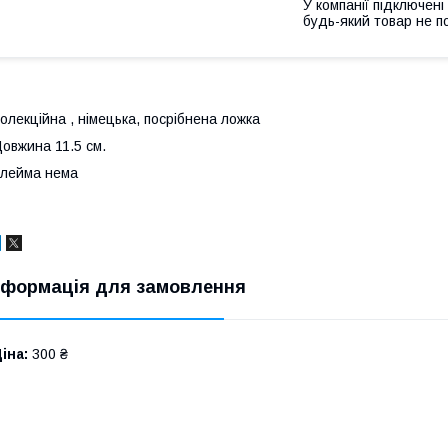
У компанії підключені
будь-який товар не п
олекційна , німецька, посрібнена ложка
овжина 11.5 см.
лейма нема
нформація для замовлення
іна:
300 ₴