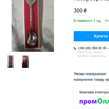
300 ₴
В наявності 1 од.
Ко
Купити
+380 (66) 958-82-95
Viber косультант,
прийом замовлень
повернення товару п