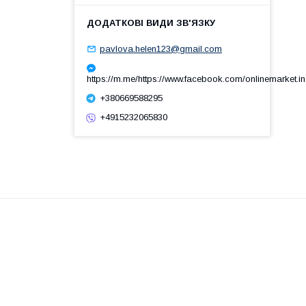
pavlova.helen123@gmail.com
https://m.me/https://www.facebook.com/onlinemarket.in
+380669588295
+4915232065830