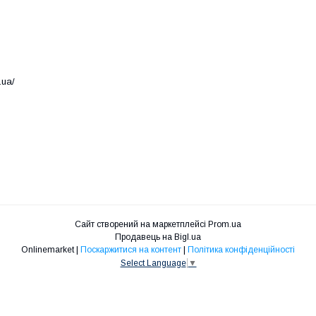
.ua/
Сайт створений на маркетплейсі
Prom.ua
Продавець на Bigl.ua
Onlinemarket |
Поскаржитися на контент
|
Політика конфіденційності
Select Language
▼