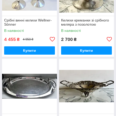
Срібні винні келихи Wellner-
Келихи креманки зі срібного
Sönner
меляра з позолотою
В наявності
В наявності
4 455
2 700
₴
₴
4 950 ₴
Купити
Купити