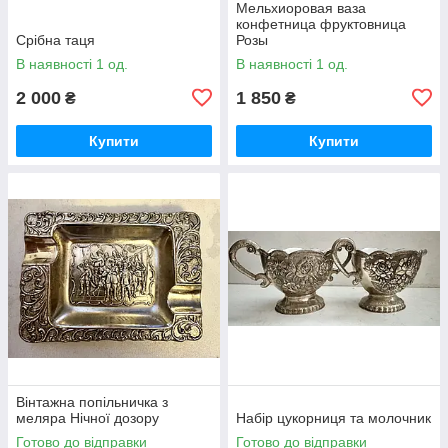
Мельхиоровая ваза
конфетница фруктовница
Срібна таця
Розы
В наявності 1 од.
В наявності 1 од.
2 000
1 850
₴
₴
Купити
Купити
Вінтажна попільничка з
меляра Нічної дозору
Набір цукорниця та молочник
Готово до відправки
Готово до відправки