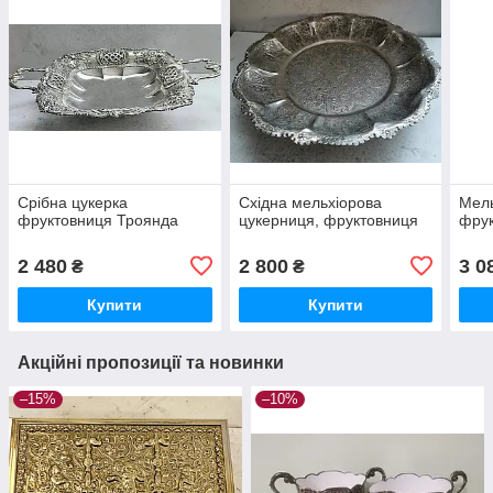
Срібна цукерка
Східна мельхіорова
Мель
фруктовниця Троянда
цукерниця, фруктовниця
фру
2 480
2 800
3 0
₴
₴
Купити
Купити
Акційні пропозиції та новинки
–15%
–10%