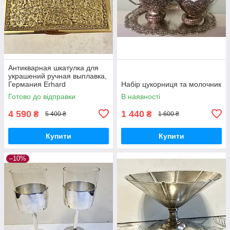
Антикварная шкатулка для
украшений ручная выплавка,
Германия Erhard
Набір цукорниця та молочник
Готово до відправки
В наявності
4 590
1 440
₴
₴
5 400 ₴
1 600 ₴
Купити
Купити
–10%