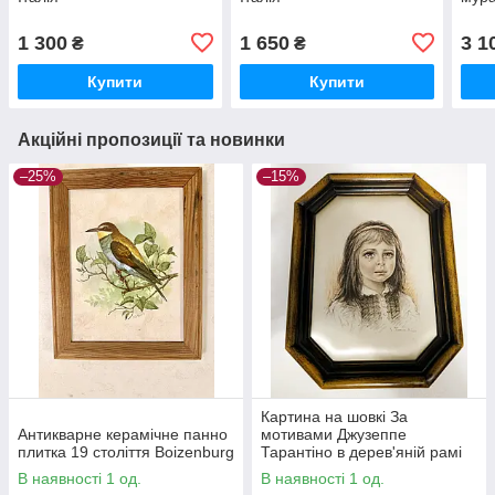
1 300
1 650
3 1
₴
₴
Купити
Купити
Акційні пропозиції та новинки
–25%
–15%
Картина на шовкі За
Антикварне керамічне панно
мотивами Джузеппе
плитка 19 століття Boizenburg
Тарантіно в дерев'яній рамі
В наявності 1 од.
В наявності 1 од.