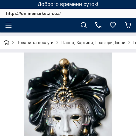
Доброго времени суток!
https://onlinemarket.in.ua/
Товари та послуги
Панно, Картини, Гравюри, Ікони
І