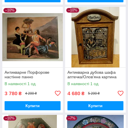
–10%
–10%
Антикварне Порфорове
Антикварна дубова шафа
настінне панно
аптечка/Олов'яна картина
В наявності 1 од.
В наявності 1 од.
3 780
4 680
₴
₴
4 200 ₴
5 200 ₴
Купити
Купити
–10%
–7%