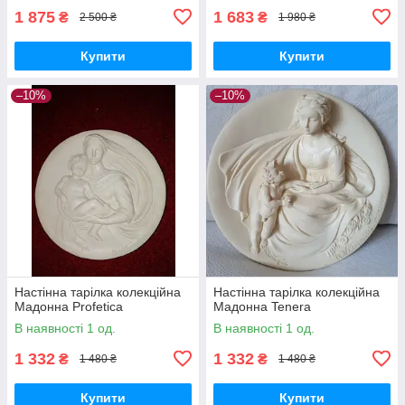
1 875
1 683
₴
₴
2 500 ₴
1 980 ₴
Купити
Купити
–10%
–10%
Настінна тарілка колекційна
Настінна тарілка колекційна
Мадонна Profetica
Мадонна Tenera
В наявності 1 од.
В наявності 1 од.
1 332
1 332
₴
₴
1 480 ₴
1 480 ₴
Купити
Купити