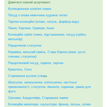
Дивитися повний асортимент.
Колекционные олов'яні ложки
Посуд з олова німеччина художнє литво
Тарілки колекційні (олово, латунь, фарфор,мідь)
Панно, Картини, Гравюри, Ікони
Колекційні срібні ложки, підстаканники, посуд (срібло,
мельхіор)
Порцелянові статуетки
Кераміка, мильний камінь, Стара Європа (вази, кухлі,
глечики, статуетки)
Порцеляновий посуд, сервізи, тарілки
Кришталь, Скло
Старовинна кухонні утвар
ь
Шкатулки, запальнички, попільнички, настільні
приналежності, статуетки, бенокли, годинник, рамки для
фото
Свічники, Канделябри, Старовинні лампи
Колекційні мініатюри, скульптури, бронза, латунь, олово