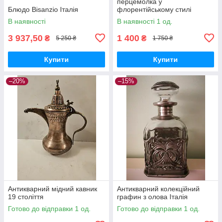
перцемолка у
Блюдо Bisanzio Італія
флорентійському стилі
В наявності
В наявності 1 од.
3 937,50
1 400
₴
₴
5 250 ₴
1 750 ₴
Купити
Купити
–20%
–15%
Антикварний мідний кавник
Антикварний колекційний
19 століття
графин з олова Італія
Готово до відправки 1 од.
Готово до відправки 1 од.