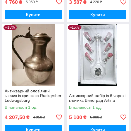
4 760
3 587
₴
₴
5 950 ₴
4 220 ₴
Купити
Купити
–15%
–15%
Антикварний олов'яний
глечик із кришкою Ruckgrsber
Антикварний набір із 6 чарок і
Ludwugsburg
глечика Виноград Artina
В наявності 1 од.
В наявності 1 од.
4 207,50
5 100
₴
₴
4 950 ₴
6 000 ₴
Купити
Купити