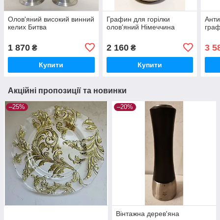
Олов'яний високий винний
Графин для горілки
Анти
келих Битва
олов'яний Німеччина
граф
1 870
2 160
3 5
₴
₴
Купити
Купити
Акційні пропозиції та новинки
–25%
–20%
Вінтажна дерев'яна