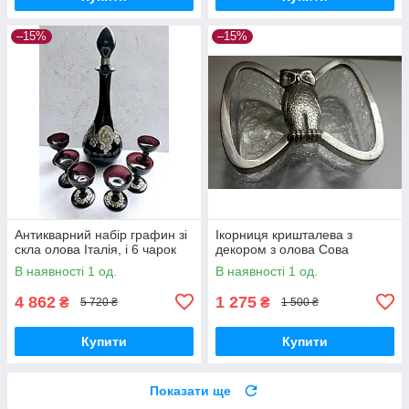
–15%
–15%
Антикварний набір графин зі
Ікорниця кришталева з
скла олова Італія, і 6 чарок
декором з олова Сова
В наявності 1 од.
В наявності 1 од.
4 862
1 275
₴
₴
5 720 ₴
1 500 ₴
Купити
Купити
Показати ще