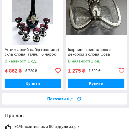
Антикварний набір графин зі
Ікорниця кришталева з
скла олова Італія, і 6 чарок
декором з олова Сова
В наявності 1 од.
В наявності 1 од.
4 862
1 275
₴
₴
5 720 ₴
1 500 ₴
Купити
Купити
Показати ще
Про нас
91% позитивних з 80 відгуків за рік