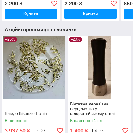
2 200
2 200
850
₴
₴
Купити
Купити
Акційні пропозиції та новинки
–25%
–20%
Вінтажна дерев'яна
перцемолка у
Блюдо Bisanzio Італія
флорентійському стилі
В наявності
В наявності 1 од.
3 937,50
1 400
₴
₴
5 250 ₴
1 750 ₴