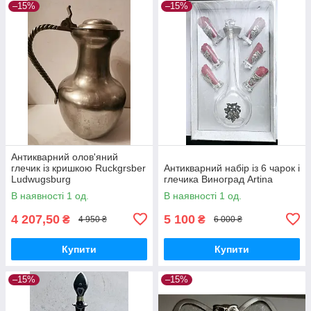
–15%
–15%
Антикварний олов'яний
глечик із кришкою Ruckgrsber
Антикварний набір із 6 чарок і
Ludwugsburg
глечика Виноград Artina
В наявності 1 од.
В наявності 1 од.
4 207,50
5 100
₴
₴
4 950 ₴
6 000 ₴
Купити
Купити
–15%
–15%