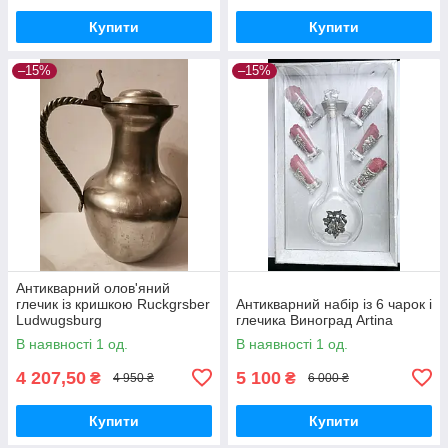
Купити
Купити
–15%
–15%
Антикварний олов'яний
глечик із кришкою Ruckgrsber
Антикварний набір із 6 чарок і
Ludwugsburg
глечика Виноград Artina
В наявності 1 од.
В наявності 1 од.
4 207,50
5 100
₴
₴
4 950 ₴
6 000 ₴
Купити
Купити