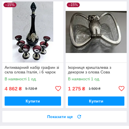
–15%
–15%
Антикварний набір графин зі
Ікорниця кришталева з
скла олова Італія, і 6 чарок
декором з олова Сова
В наявності 1 од.
В наявності 1 од.
4 862
1 275
₴
₴
5 720 ₴
1 500 ₴
Купити
Купити
Показати ще