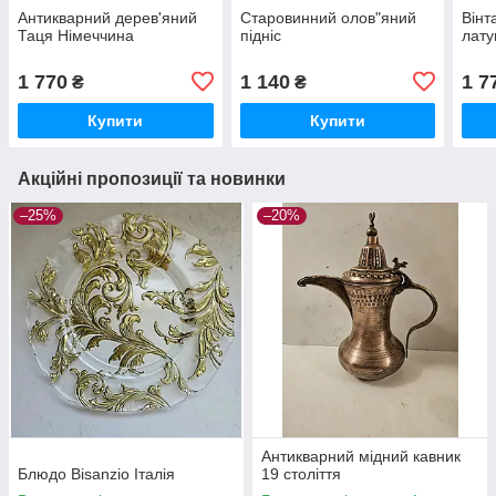
Антикварний дерев'яний
Старовинний олов"яний
Вінт
Таця Німеччина
пiднiс
лату
1 770
1 140
1 7
₴
₴
Купити
Купити
Акційні пропозиції та новинки
–25%
–20%
Антикварний мідний кавник
Блюдо Bisanzio Італія
19 століття