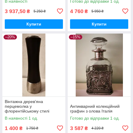
В наявності
Готово до відправки 1 од.
3 937,50
4 760
₴
₴
5 250 ₴
5 950 ₴
Купити
Купити
–20%
–15%
Вінтажна дерев'яна
перцемолка у
Антикварний колекційний
флорентійському стилі
графин з олова Італія
В наявності 1 од.
Готово до відправки 1 од.
1 400
3 587
₴
₴
1 750 ₴
4 220 ₴